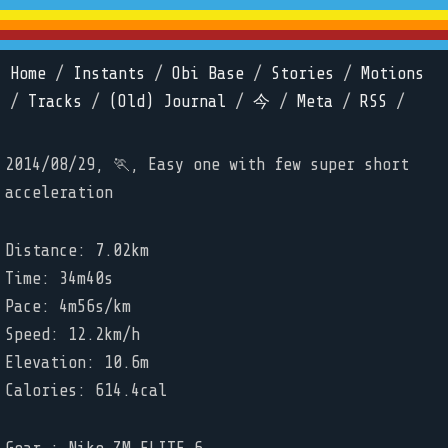
Home
/
Instants
/
Obi Base
/
Stories
/
Motions
/
Tracks
/
(Old) Journal
/
今
/
Meta
/
RSS
/
2014/08/29, 🏃, Easy one with few super short
acceleration
Distance: 7.02km
Time: 34m40s
Pace: 4m56s/km
Speed: 12.2km/h
Elevation: 10.6m
Calories: 614.4cal