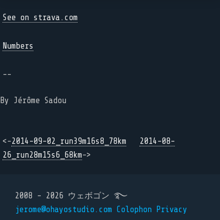
See on strava.com
Numbers
--
By Jérôme Sadou
<-
2014-09-02_run39m16s8_78km
2014-08-
26_run28m15s6_68km
->
2008 - 2026 ウェボゴン ࿐
jerome@ohayostudio.com
Colophon
Privacy