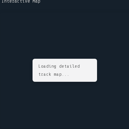
Interactive Map
Loading detailed
track map...