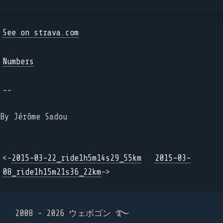
See on strava.com
Numbers
--
By Jérôme Sadou
<-
2015-03-22_ride1h5m14s29_55km
2015-03-
08_ride1h15m21s36_22km
->
2008 - 2026 ウェボゴン ࿐