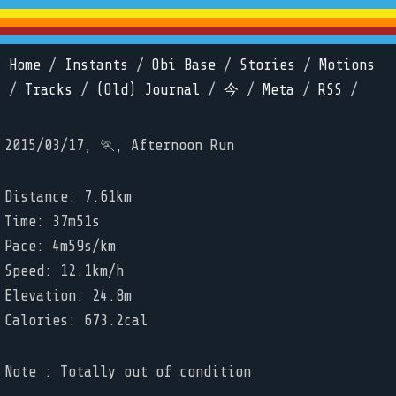
Home
/
Instants
/
Obi Base
/
Stories
/
Motions
/
Tracks
/
(Old) Journal
/
今
/
Meta
/
RSS
/
2015/03/17, 🏃, Afternoon Run
Distance: 7.61km
Time: 37m51s
Pace: 4m59s/km
Speed: 12.1km/h
Elevation: 24.8m
Calories: 673.2cal
Note : Totally out of condition