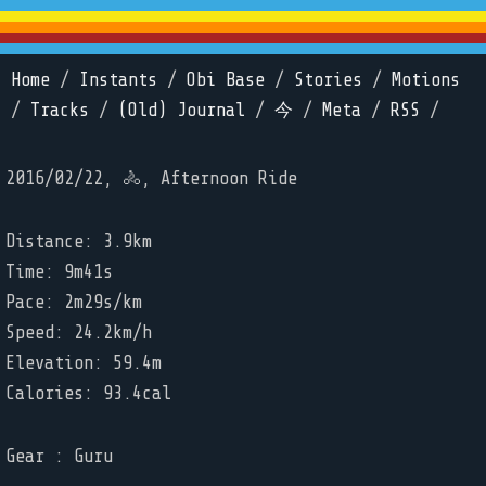
Home
/
Instants
/
Obi Base
/
Stories
/
Motions
/
Tracks
/
(Old) Journal
/
今
/
Meta
/
RSS
/
2016/02/22, 🚴, Afternoon Ride
Distance: 3.9km
Time: 9m41s
Pace: 2m29s/km
Speed: 24.2km/h
Elevation: 59.4m
Calories: 93.4cal
Gear : Guru