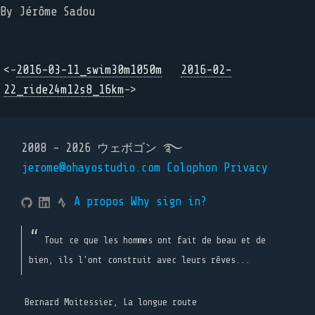
By Jérôme Sadou
<-
2016-03-11_swim30m1050m
2016-02-
22_ride24m12s8_16km
->
2008 - 2026 ウェボゴン ࿐
jerome@ohayostudio.com
Colophon
Privacy
A propos
Why sign in?
Tout ce que les hommes ont fait de beau et de
bien, ils l'ont construit avec leurs rêves...
Bernard Moitessier, La longue route