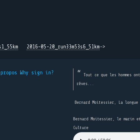
s1_55km
2016-05-20_run33m53s6_51km
->
 propos
Why sign in?
Tout ce que les hommes on
rêves...
Bernard Moitessier, La longue
Bernard Moitessier, le marin e
Culture