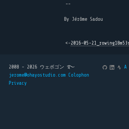
--
By Jérôme Sadou
<-
2016-05-21_rowing18m53
2008 - 2026 ウェボゴン ࿐
A
jerome@ohayostudio.com
Colophon
Privacy