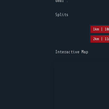
Gear :
Splits
1km | 10
2km | 11
Interactive Map