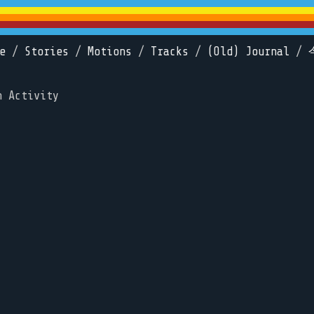
e
/
Stories
/
Motions
/
Tracks
/
(Old) Journal
/
n Activity