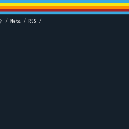
今
/
Meta
/
RSS
/