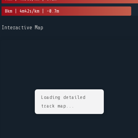
8km | 4m42s/km | -0.7m
Interactive Map
Loading detailed
track map...