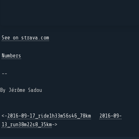
See on strava.com
Numbers
--
By Jérôme Sadou
<-
2016-09-17_ride1h33m56s46_78km
2016-09-
13_run38m22s8_35km
->