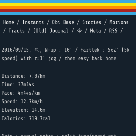
Home
/
Instants
/
Obi Base
/
Stories
/
Motions
/
Tracks
/
(Old) Journal
/
今
/
Meta
/
RSS
/
2016/09/15, 🏃, W-up : 10' / Fartlek : 5x2' (5k
speed) with r=1' jog / then easy back home
Distance: 7.87km
Time: 37m14s
Pace: 4m44s/km
Speed: 12.7km/h
Elevation: 14.6m
Calories: 719.7cal