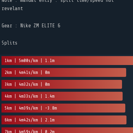
Note : manual entry : split time/speed not
revelant
Gear : Nike ZM ELITE 6
Splits
1km | 5m00s/km | 1.1m
2km | 4m41s/km | 0m
3km | 4m32s/km | 0m
4km | 4m33s/km | 1.4m
5km | 4m39s/km | -3.8m
6km | 4m42s/km | 2.1m
7km | 4m59s/km | 0.2m