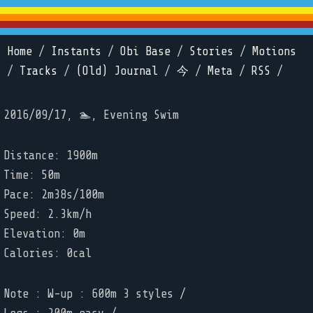
Home
/
Instants
/
Obi Base
/
Stories
/
Motions
/
Tracks
/
(Old) Journal
/
今
/
Meta
/
RSS
/
2016/09/17, 🏊, Evening Swim
Distance: 1900m
Time: 50m
Pace: 2m38s/100m
Speed: 2.3km/h
Elevation: 0m
Calories: 0cal
Note : W-up : 600m 3 styles /