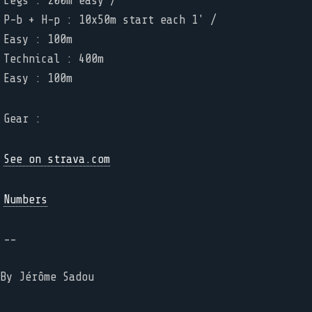
Legs : 200m easy /
P-b + H-p : 10x50m start each 1' /
Easy : 100m
Technical : 400m
Gear :
See on strava.com
Numbers
--
By Jérôme Sadou