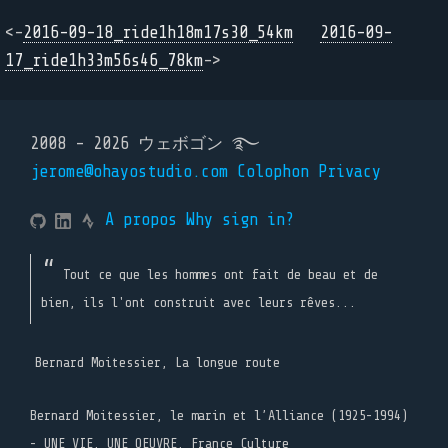
<-
2016-09-18_ride1h18m17s30_54km
2016-09-
17_ride1h33m56s46_78km
->
2008 - 2026 ウェボゴン ࿐
jerome@ohayostudio.com
Colophon
Privacy
A propos
Why sign in?
Tout ce que les hommes ont fait de beau et de
bien, ils l'ont construit avec leurs rêves...
Bernard Moitessier, La longue route
Bernard Moitessier, le marin et l’Alliance (1925-1994)
- UNE VIE, UNE OEUVRE, France Culture