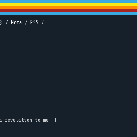
今
/
Meta
/
RSS
/
a revelation to me. I