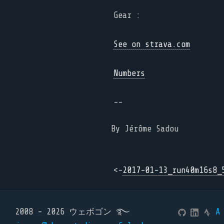
Gear :
See on strava.com
Numbers
--
By Jérôme Sadou
<-
2017-01-13_run40m16s8_
2008 - 2026 ウェボゴン ࿐
A