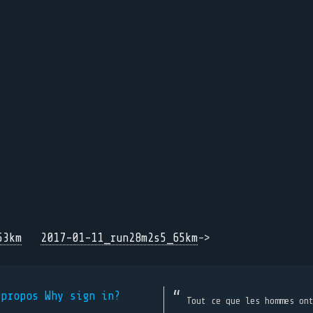
53km
2017-01-11_run28m2s5_65km
->
 propos
Why sign in?
Tout ce que les hommes on