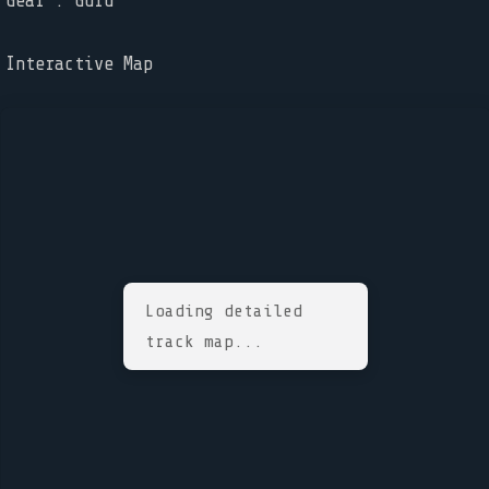
Gear : Guru
Interactive Map
Loading detailed
track map...