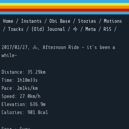
Home
/
Instants
/
Obi Base
/
Stories
/
Motions
/
Tracks
/
(Old) Journal
/
今
/
Meta
/
RSS
/
2017/02/27, 🚴, Afternoon Ride - it's been a
while~
Distance: 35.29km
Time: 1h18m33s
Pace: 2m14s/km
Speed: 27.0km/h
Elevation: 636.9m
Calories: 901.8cal