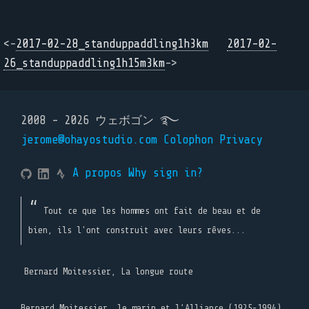
<-
2017-02-28_standuppaddling1h3km
2017-02-
26_standuppaddling1h15m3km
->
2008 - 2026 ウェボゴン ࿐
jerome@ohayostudio.com
Colophon
Privacy
A propos
Why sign in?
Tout ce que les hommes ont fait de beau et de
bien, ils l'ont construit avec leurs rêves...
Bernard Moitessier, La longue route
Bernard Moitessier, le marin et l’Alliance (1925-1994)