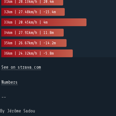
31km | 28.13km/h | 20.4m
32km | 27.48km/h | -15.4m
33km | 20.45km/h | 4m
34km | 27.91km/h | 11.8m
35km | 26.67km/h | -14.2m
36km | 24.32km/h | -5.8m
See on strava.com
Numbers
--
By Jérôme Sadou