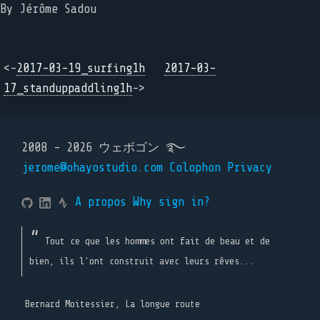
By Jérôme Sadou
<-
2017-03-19_surfing1h
2017-03-
17_standuppaddling1h
->
2008 - 2026 ウェボゴン ࿐
jerome@ohayostudio.com
Colophon
Privacy
A propos
Why sign in?
Tout ce que les hommes ont fait de beau et de
bien, ils l'ont construit avec leurs rêves...
Bernard Moitessier, La longue route