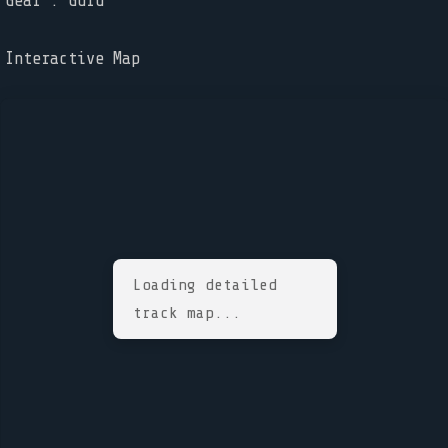
Gear : Guru
Interactive Map
Loading detailed
track map...