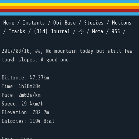
Home
/
Instants
/
Obi Base
/
Stories
/
Motions
/
Tracks
/
(Old) Journal
/
今
/
Meta
/
RSS
/
2017/03/18, 🚴, No mountain today but still few
tough slopes. A good one.
Distance: 47.27km
Time: 1h36m28s
Pace: 2m02s/km
Speed: 29.4km/h
Elevation: 782.7m
Calories: 1194.8cal