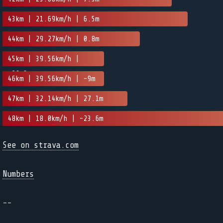
43km | 21.69km/h | 6.5m
44km | 29.27km/h | 0.8m
45km | 39.56km/h |
-29.3m
46km | 39.56km/h | -9m
47km | 32.14km/h | 27.1m
48km | 18.0km/h | -23.6m
See on strava.com
Numbers
--