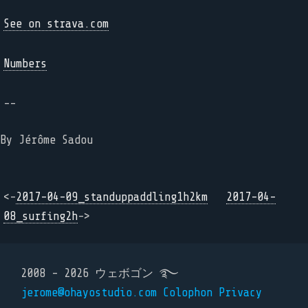
See on strava.com
Numbers
--
By Jérôme Sadou
<-
2017-04-09_standuppaddling1h2km
2017-04-
08_surfing2h
->
2008 - 2026 ウェボゴン ࿐
jerome@ohayostudio.com
Colophon
Privacy