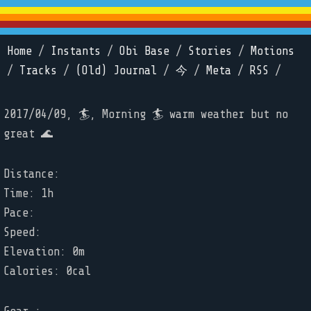
Home
/
Instants
/
Obi Base
/
Stories
/
Motions
/
Tracks
/
(Old) Journal
/
今
/
Meta
/
RSS
/
2017/04/09, 🏄, Morning 🏄 warm weather but no
great 🌊
Distance:
Time: 1h
Pace:
Speed:
Elevation: 0m
Calories: 0cal