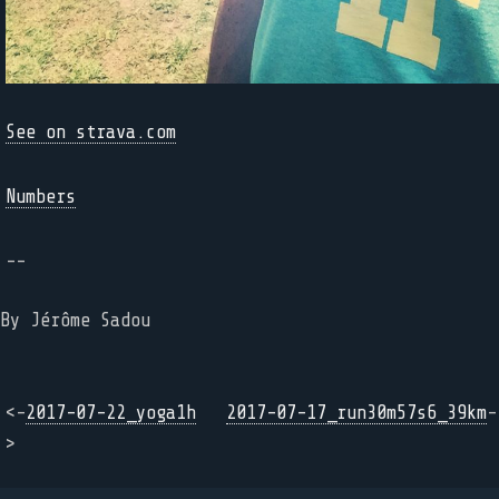
See on strava.com
Numbers
--
By Jérôme Sadou
<-
2017-07-22_yoga1h
2017-07-17_run30m57s6_39km
-
>