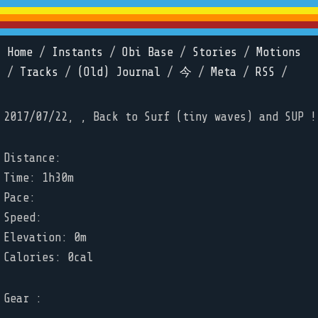
Home
/
Instants
/
Obi Base
/
Stories
/
Motions
/
Tracks
/
(Old) Journal
/
今
/
Meta
/
RSS
/
2017/07/22, , Back to Surf (tiny waves) and SUP !
Distance:
Time: 1h30m
Pace:
Speed:
Elevation: 0m
Calories: 0cal
Gear :