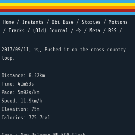
Home
/
Instants
/
Obi Base
/
Stories
/
Motions
/
Tracks
/
(Old) Journal
/
今
/
Meta
/
RSS
/
2017/09/11, 🏃, Pushed it on the cross country
loop.
Distance: 8.32km
Time: 41m53s
Pace: 5m02s/km
Speed: 11.9km/h
Elevation: 75m
Calories: 775.7cal