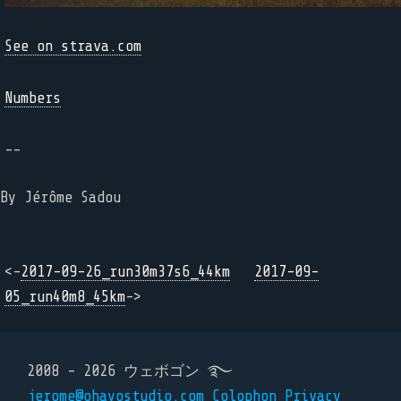
See on strava.com
Numbers
--
By Jérôme Sadou
<-
2017-09-26_run30m37s6_44km
2017-09-
05_run40m8_45km
->
2008 - 2026 ウェボゴン ࿐
jerome@ohayostudio.com
Colophon
Privacy