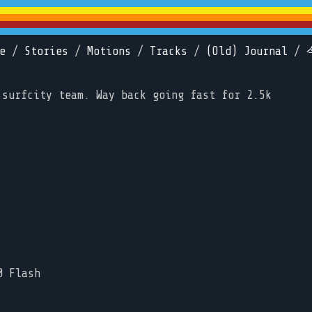
e
/
Stories
/
Motions
/
Tracks
/
(Old) Journal
/
 surfcity team. Way back going fast for 2.5k
0 Flash