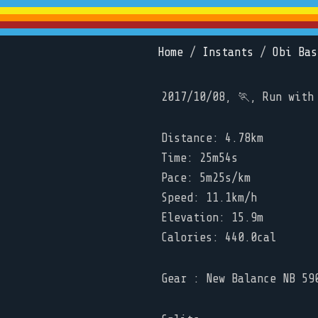
Home
/
Instants
/
Obi Bas
2017/10/08, 🏃, Run with
Distance: 4.78km
Time: 25m54s
Pace: 5m25s/km
Speed: 11.1km/h
Elevation: 15.9m
Calories: 440.0cal
Gear : New Balance NB 59