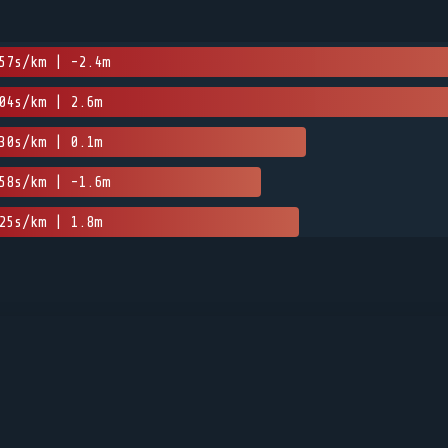
57s/km | -2.4m
04s/km | 2.6m
30s/km | 0.1m
58s/km | -1.6m
25s/km | 1.8m