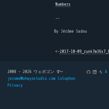
Numbers
--
By Jérôme Sadou
<-
2017-10-09_run47m36s7_
2008 - 2026 ウェボゴン ࿐
A
jerome@ohayostudio.com
Colophon
Privacy