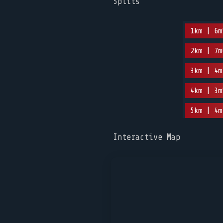
Splits
1km | 6m
2km | 7m
3km | 4m
4km | 3m
5km | 4m
Interactive Map