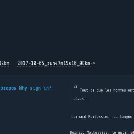
82km
2017-10-05_run47m15s10_08km
->
 propos
Why sign in?
Tout ce que les hommes on
rêves...
Bernard Moitessier, La longue
Bernard Moitessier, le marin e