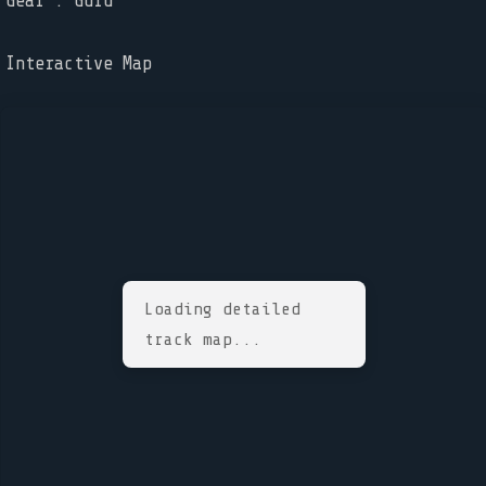
Gear : Guru
Interactive Map
Loading detailed
track map...