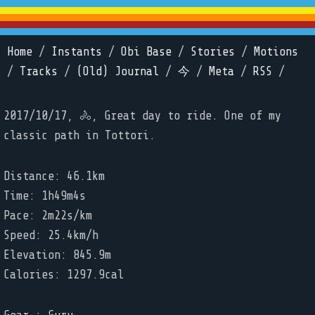
Home
/
Instants
/
Obi Base
/
Stories
/
Motions
/
Tracks
/
(Old) Journal
/
今
/
Meta
/
RSS
/
2017/10/17, 🚴, Great day to ride. One of my
classic path in Tottori.
Distance: 46.1km
Time: 1h49m4s
Pace: 2m22s/km
Speed: 25.4km/h
Elevation: 845.9m
Calories: 1297.9cal