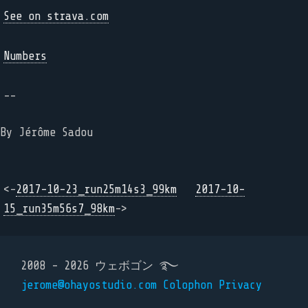
See on strava.com
Numbers
--
By Jérôme Sadou
<-
2017-10-23_run25m14s3_99km
2017-10-
15_run35m56s7_98km
->
2008 - 2026 ウェボゴン ࿐
jerome@ohayostudio.com
Colophon
Privacy