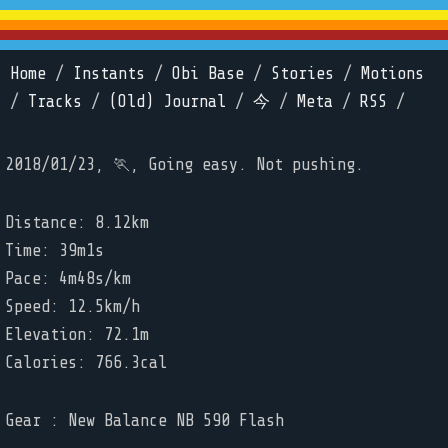
Home
/
Instants
/
Obi Base
/
Stories
/
Motions
/
Tracks
/
(Old) Journal
/
今
/
Meta
/
RSS
/
2018/01/23, 🏃, Going easy. Not pushing.
Distance: 8.12km
Time: 39m1s
Pace: 4m48s/km
Speed: 12.5km/h
Elevation: 72.1m
Calories: 766.3cal
Gear : New Balance NB 590 Flash