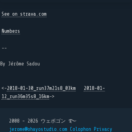
See on strava.com
Numbers
--
By Jérôme Sadou
<-
2018-01-30_run37m21s8_03km
2018-01-
12_run36m35s8_16km
->
2008 - 2026 ウェボゴン ࿐
jerome@ohayostudio.com
Colophon
Privacy