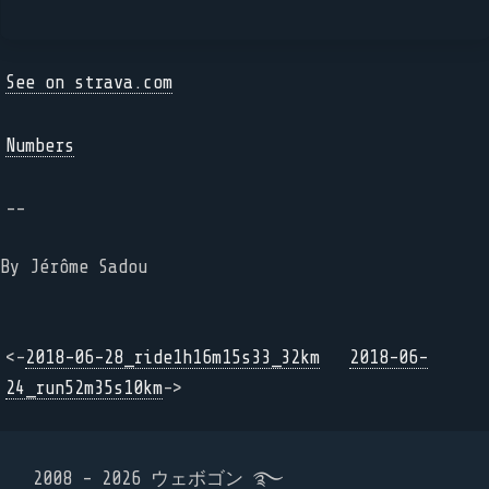
See on strava.com
Numbers
--
By Jérôme Sadou
<-
2018-06-28_ride1h16m15s33_32km
2018-06-
24_run52m35s10km
->
2008 - 2026 ウェボゴン ࿐