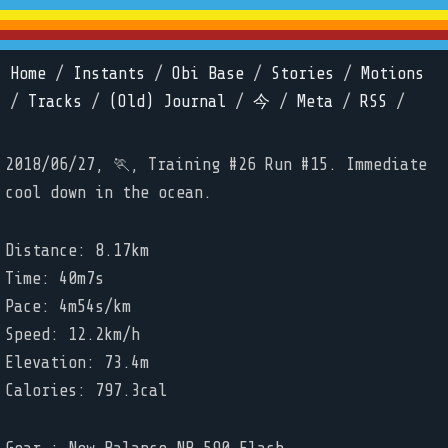
Home
/
Instants
/
Obi Base
/
Stories
/
Motions
/
Tracks
/
(Old) Journal
/
今
/
Meta
/
RSS
/
2018/06/27, 🏃, Training #26 Run #15. Immediate
cool down in the ocean.
Distance: 8.17km
Time: 40m7s
Pace: 4m54s/km
Speed: 12.2km/h
Elevation: 73.4m
Calories: 797.3cal