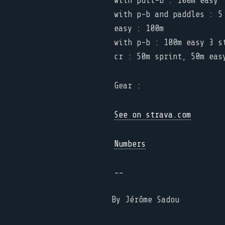
with pull-b : 100m easy
with p-b and paddles : 5
easy : 100m
with p-b : 100m easy 3 s
Gear :
See on strava.com
Numbers
--
By Jérôme Sadou