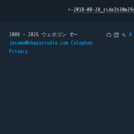
<-
2018-08-28_ride1h30m29
2008 - 2026 ウェボゴン ࿐
A
jerome@ohayostudio.com
Colophon
Privacy