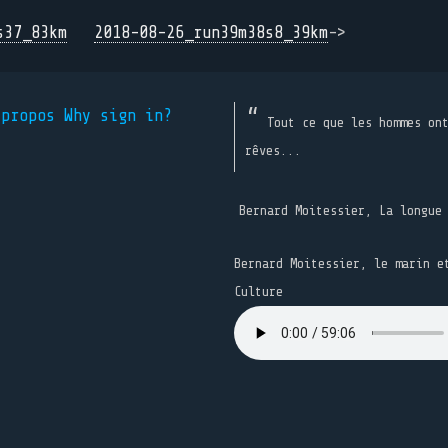
s37_83km
2018-08-26_run39m38s8_39km
->
 propos
Why sign in?
Tout ce que les hommes on
rêves...
Bernard Moitessier, La longue
Bernard Moitessier, le marin e
Culture