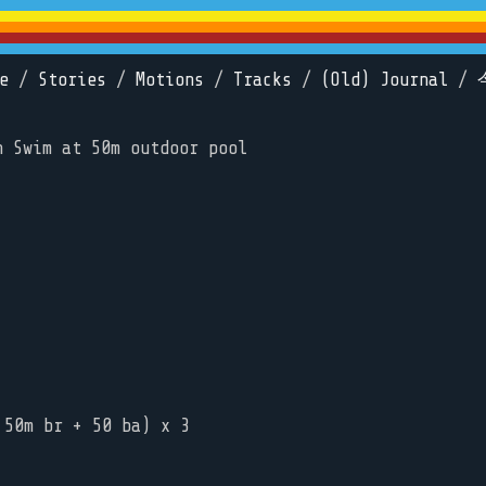
e
/
Stories
/
Motions
/
Tracks
/
(Old) Journal
/
n Swim at 50m outdoor pool
 50m br + 50 ba) x 3