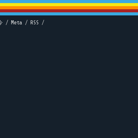
今
/
Meta
/
RSS
/