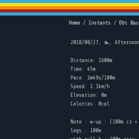
Home
/
Instants
/
Obi Bas
2018/08/27, 🏊, Afternoo
Distance: 1600m
Time: 45m
Pace: 2m49s/100m
Speed: 2.1km/h
Elevation: 0m
Calories: 0cal
Note : w-up : (100m cr +
legs : 100m