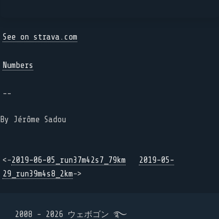
See on strava.com
Numbers
--
By Jérôme Sadou
<-
2019-06-05_run37m42s7_79km
2019-05-
29_run39m4s8_2km
->
2008 - 2026 ウェボゴン ࿐