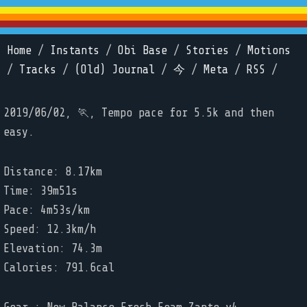
Home
/
Instants
/
Obi Base
/
Stories
/
Motions
/
Tracks
/
(Old) Journal
/
今
/
Meta
/
RSS
/
2019/06/02, 🏃, Tempo pace for 5.5k and then
easy.
Distance: 8.17km
Time: 39m51s
Pace: 4m53s/km
Speed: 12.3km/h
Elevation: 74.3m
Calories: 791.6cal