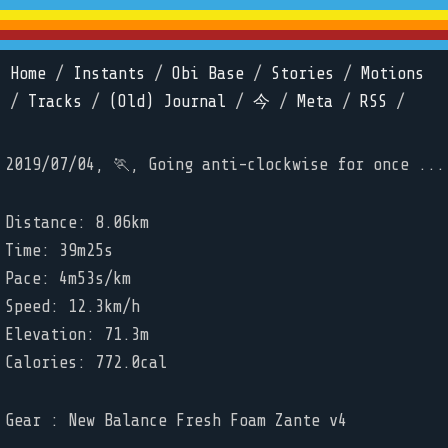
Home
/
Instants
/
Obi Base
/
Stories
/
Motions
/
Tracks
/
(Old) Journal
/
今
/
Meta
/
RSS
/
2019/07/04, 🏃, Going anti-clockwise for once ...
Distance: 8.06km
Time: 39m25s
Pace: 4m53s/km
Speed: 12.3km/h
Elevation: 71.3m
Calories: 772.0cal
Gear : New Balance Fresh Foam Zante v4