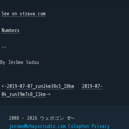
See on strava.com
Numbers
--
By Jérôme Sadou
<-
2019-07-07_run24m38s5_18km
2019-07-
04_run39m7s8_11km
->
2008 - 2026 ウェボゴン ࿐
jerome@ohayostudio.com
Colophon
Privacy