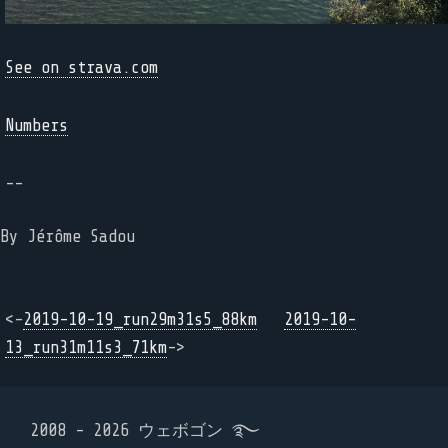
See on strava.com
Numbers
--
By Jérôme Sadou
<-
2019-10-19_run29m31s5_88km
2019-10-
13_run31m11s3_71km
->
2008 - 2026 ウェボゴン ࿐