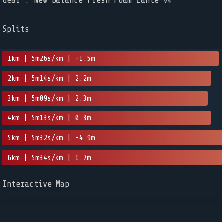
Gear : New Balance Fresh Foam Zante v4
Splits
1km | 5m26s/km | -1.5m
2km | 5m14s/km | 2.2m
3km | 5m09s/km | 2.3m
4km | 5m13s/km | 0.3m
5km | 5m32s/km | -4.9m
6km | 5m34s/km | 1.7m
Interactive Map