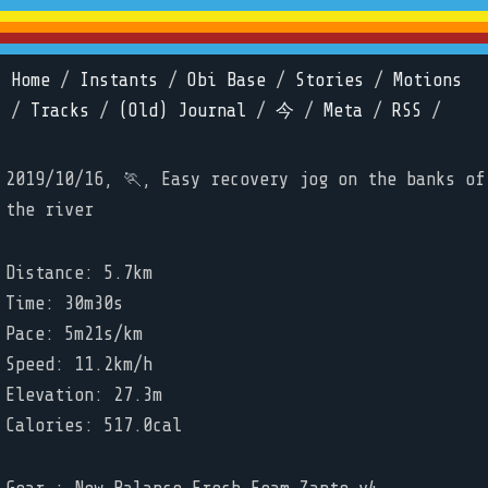
Home
/
Instants
/
Obi Base
/
Stories
/
Motions
/
Tracks
/
(Old) Journal
/
今
/
Meta
/
RSS
/
2019/10/16, 🏃, Easy recovery jog on the banks of
the river
Distance: 5.7km
Time: 30m30s
Pace: 5m21s/km
Speed: 11.2km/h
Elevation: 27.3m
Calories: 517.0cal