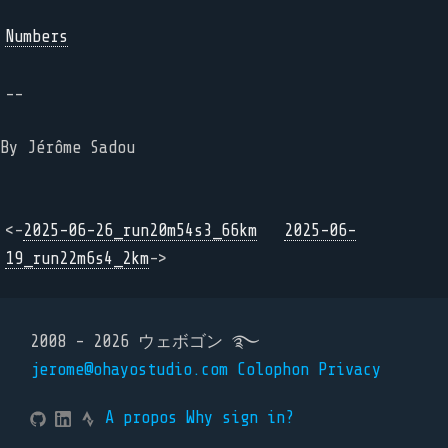
Numbers
--
By Jérôme Sadou
<-
2025-06-26_run20m54s3_66km
2025-06-
19_run22m6s4_2km
->
2008 - 2026 ウェボゴン ࿐
jerome@ohayostudio.com
Colophon
Privacy
A propos
Why sign in?