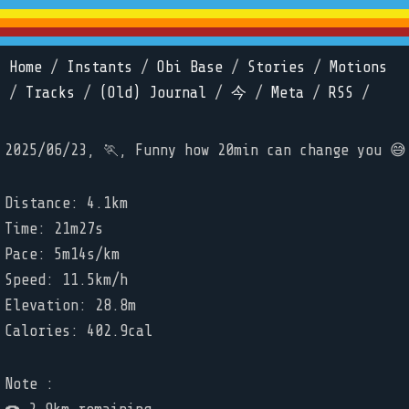
Home
/
Instants
/
Obi Base
/
Stories
/
Motions
/
Tracks
/
(Old) Journal
/
今
/
Meta
/
RSS
/
2025/06/23, 🏃, Funny how 20min can change you 😅
Distance: 4.1km
Time: 21m27s
Pace: 5m14s/km
Speed: 11.5km/h
Elevation: 28.8m
Calories: 402.9cal
Note :