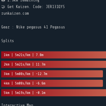
🍩 2.9km remaining
🤝 Get Kaizen. Code: JER131QYS
runkaizen.com
Gear : Nike pegasus 41 Pegasus
Splits
1km | 5m21s/km | 7.8m
2km | 5m21s/km | 11.7m
3km | 5m08s/km | -12.7m
4km | 5m08s/km | -6.6m
5km | 5m19s/km | -0.1m
Interactive Map