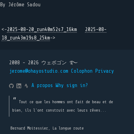
By Jérôme Sadou
<-
2025-08-20_run40m52s7_16km
2025-08-
18_run43m19s8_25km
->
2008 - 2026 ウェボゴン ࿐
jerome@ohayostudio.com
Colophon
Privacy
A propos
Why sign in?
Tout ce que les hommes ont fait de beau et de
bien, ils l'ont construit avec leurs rêves...
Bernard Moitessier, La longue route