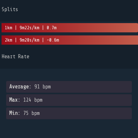
Splits
1km | 9m22s/km | 0.7m
2km | 9m28s/km | -0.6m
Heart Rate
Average:
91 bpm
Max:
124 bpm
Min:
75 bpm