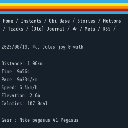
Home
/
Instants
/
Obi Base
/
Stories
/
Motions
/
Tracks
/
(Old) Journal
/
今
/
Meta
/
RSS
/
2025/08/19, 🏃, Jules jog & walk
Distance: 1.06km
Time: 9m56s
Pace: 9m23s/km
Speed: 6.4km/h
Elevation: 2.6m
Calories: 107.0cal
Gear : Nike pegasus 41 Pegasus