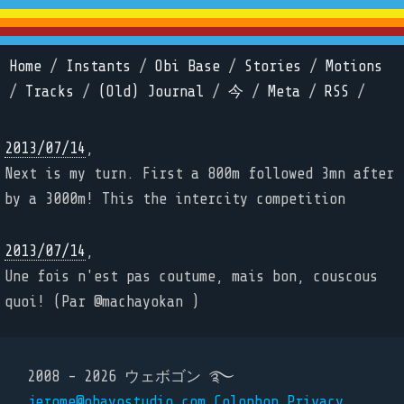
Home
/
Instants
/
Obi Base
/
Stories
/
Motions
/
Tracks
/
(Old) Journal
/
今
/
Meta
/
RSS
/
2013/07/14
,
Next is my turn. First a 800m followed 3mn after
by a 3000m! This the intercity competition
2013/07/14
,
Une fois n'est pas coutume, mais bon, couscous
quoi! (Par @machayokan )
2008 - 2026 ウェボゴン ࿐
jerome@ohayostudio.com
Colophon
Privacy