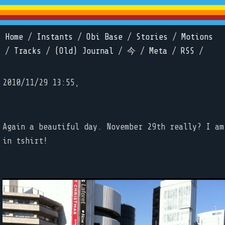
Home
/
Instants
/
Obi Base
/
Stories
/
Motions
/
Tracks
/
(Old) Journal
/
今
/
Meta
/
RSS
/
2010/11/29 13:55,
Again a beautiful day. November 29th really? I am
in tshirt!