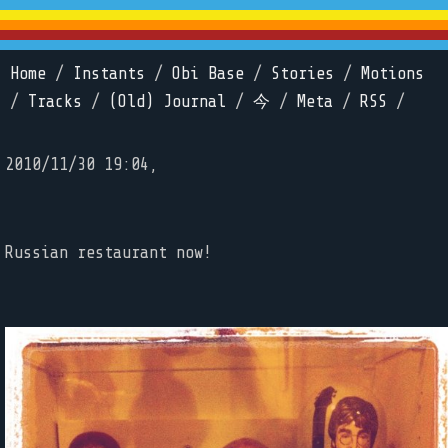
Home
/
Instants
/
Obi Base
/
Stories
/
Motions
/
Tracks
/
(Old) Journal
/
今
/
Meta
/
RSS
/
2010/11/30 19:04,
Russian restaurant now!