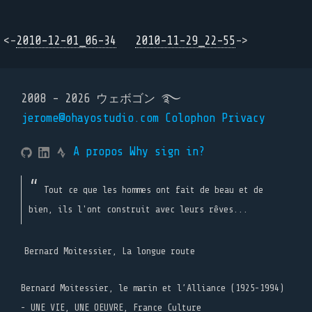
<-
2010-12-01_06-34
2010-11-29_22-55
->
2008 - 2026 ウェボゴン ࿐
jerome@ohayostudio.com
Colophon
Privacy
A propos
Why sign in?
Tout ce que les hommes ont fait de beau et de
bien, ils l'ont construit avec leurs rêves...
Bernard Moitessier, La longue route
Bernard Moitessier, le marin et l’Alliance (1925-1994)
- UNE VIE, UNE OEUVRE, France Culture