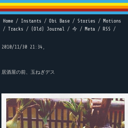
Home
/
Instants
/
Obi Base
/
Stories
/
Motions
/
Tracks
/
(Old) Journal
/
今
/
Meta
/
RSS
/
2010/11/30 21:34,
居酒屋の前、玉ねぎデス