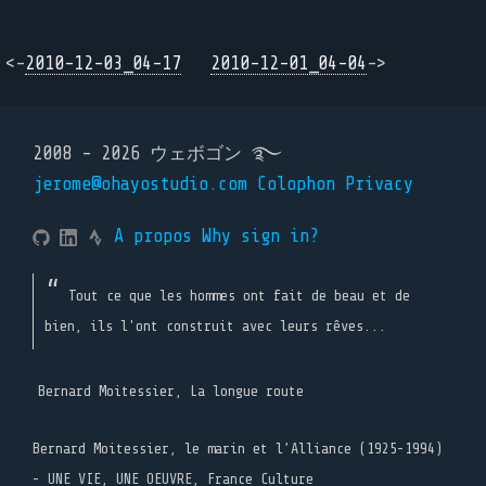
<-
2010-12-03_04-17
2010-12-01_04-04
->
2008 - 2026 ウェボゴン ࿐
jerome@ohayostudio.com
Colophon
Privacy
A propos
Why sign in?
Tout ce que les hommes ont fait de beau et de
bien, ils l'ont construit avec leurs rêves...
Bernard Moitessier, La longue route
Bernard Moitessier, le marin et l’Alliance (1925-1994)
- UNE VIE, UNE OEUVRE, France Culture