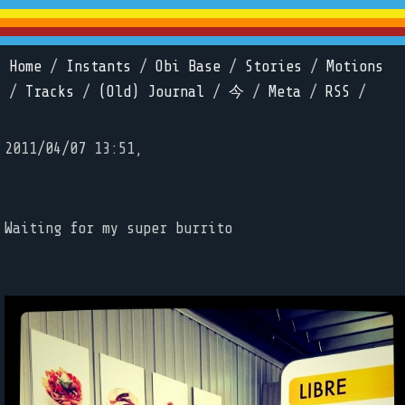
Home
/
Instants
/
Obi Base
/
Stories
/
Motions
/
Tracks
/
(Old) Journal
/
今
/
Meta
/
RSS
/
2011/04/07 13:51,
Waiting for my super burrito