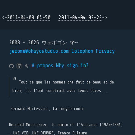
<-
2011-04-08_04-50
2011-04-04_03-23
->
2008 - 2026 ウェボゴン ࿐
jerome@ohayostudio.com
Colophon
Privacy
A propos
Why sign in?
Tout ce que les hommes ont fait de beau et de
bien, ils l'ont construit avec leurs rêves...
Bernard Moitessier, La longue route
Bernard Moitessier, le marin et l’Alliance (1925-1994)
- UNE VIE, UNE OEUVRE, France Culture