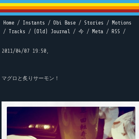
Home
/
Instants
/
Obi Base
/
Stories
/
Motions
/
Tracks
/
(Old) Journal
/
今
/
Meta
/
RSS
/
2011/04/07 19:50,
マグロと炙りサーモン！