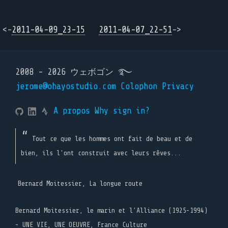
<-
2011-04-09_23-15
2011-04-07_22-51
->
2008 - 2026 ウェボゴン ࿐
jerome@ohayostudio.com
Colophon
Privacy
A propos
Why sign in?
Tout ce que les hommes ont fait de beau et de
bien, ils l'ont construit avec leurs rêves...
Bernard Moitessier, La longue route
Bernard Moitessier, le marin et l’Alliance (1925-1994)
- UNE VIE, UNE OEUVRE, France Culture