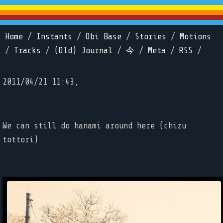
Home
/
Instants
/
Obi Base
/
Stories
/
Motions
/
Tracks
/
(Old) Journal
/
今
/
Meta
/
RSS
/
2011/04/21 11:43,
We can still do hanami around here (chizu
tottori)