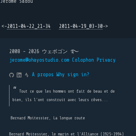
Jérôme Sadou
<-
2011-04-22_21-34
2011-04-19_03-30
->
2008 - 2026 ウェボゴン ࿐
jerome@ohayostudio.com
Colophon
Privacy
A propos
Why sign in?
Tout ce que les hommes ont fait de beau et de
bien, ils l'ont construit avec leurs rêves...
Bernard Moitessier, La longue route
Bernard Moitessier, le marin et l’Alliance (1925-1994)