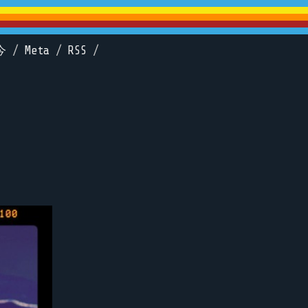
今
/
Meta
/
RSS
/