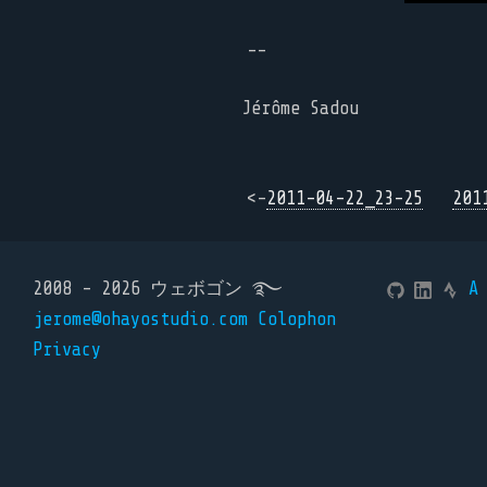
--
Jérôme Sadou
<-
2011-04-22_23-25
201
2008 - 2026 ウェボゴン ࿐
A
jerome@ohayostudio.com
Colophon
Privacy