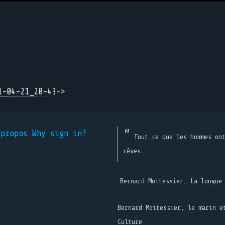
1-04-21_20-43
->
 propos
Why sign in?
Tout ce que les hommes on
rêves...
Bernard Moitessier, La longue
Bernard Moitessier, le marin e
Culture