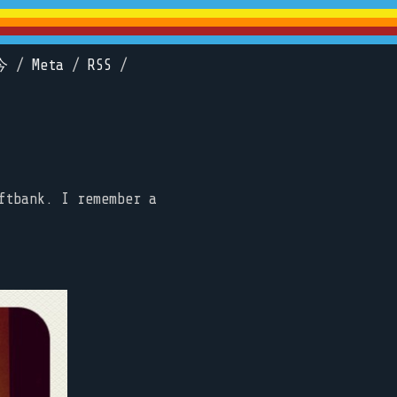
今
/
Meta
/
RSS
/
ftbank. I remember a