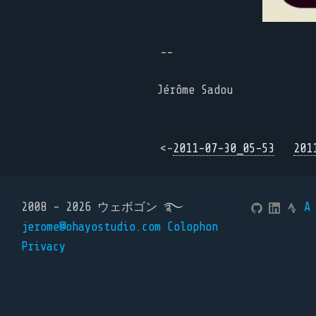
--
Jérôme Sadou
<-
2011-07-30_05-53
201
2008 - 2026 ウェボゴン ࿐
A
jerome@ohayostudio.com
Colophon
Privacy