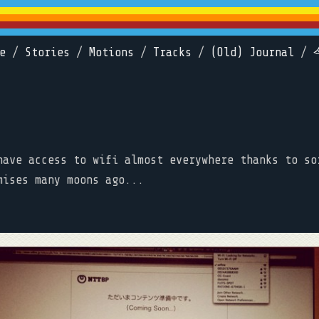
e
/
Stories
/
Motions
/
Tracks
/
(Old) Journal
/
have access to wifi almost everywhere thanks to so
mises many moons ago...