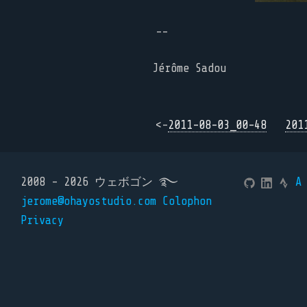
--
Jérôme Sadou
<-
2011-08-03_00-48
201
2008 - 2026 ウェボゴン ࿐
A
jerome@ohayostudio.com
Colophon
Privacy