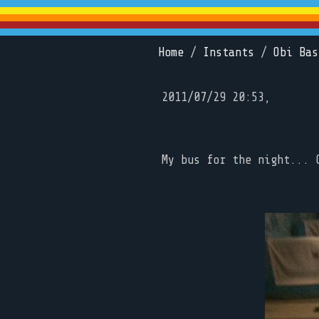
Home
/
Instants
/
Obi Bas
2011/07/29 20:53,
My bus for the night... 