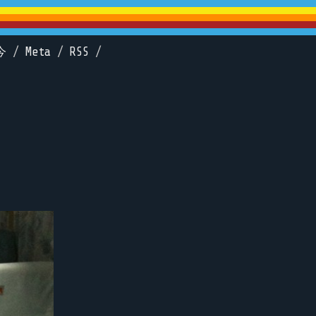
今
/
Meta
/
RSS
/