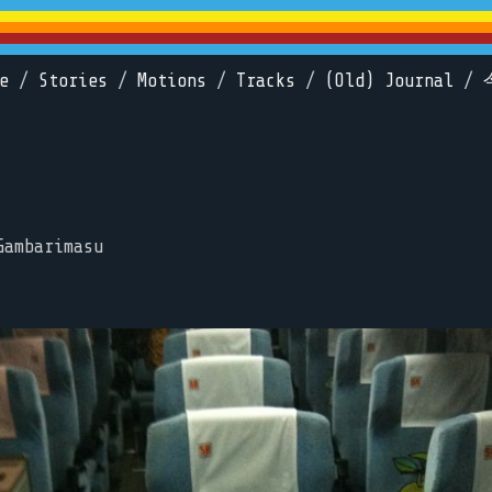
e
/
Stories
/
Motions
/
Tracks
/
(Old) Journal
/
Gambarimasu