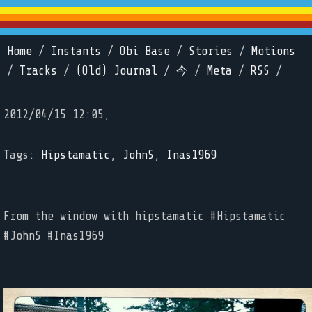
Home
/
Instants
/
Obi Base
/
Stories
/
Motions
/
Tracks
/
(Old) Journal
/
今
/
Meta
/
RSS
/
2012/04/15 12:05,
Tags:
Hipstamatic
,
JohnS
,
Inas1969
From the window with hipstamatic #Hipstamatic
#JohnS #Inas1969