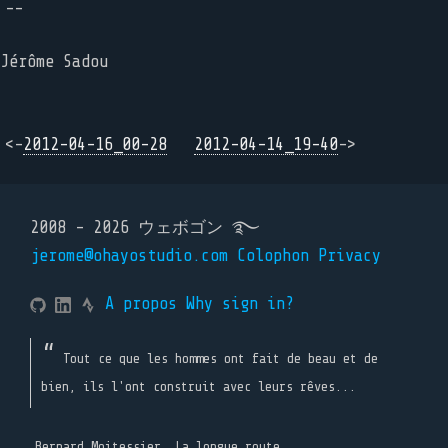
--
Jérôme Sadou
<-
2012-04-16_00-28
2012-04-14_19-40
->
2008 - 2026 ウェボゴン ࿐
jerome@ohayostudio.com
Colophon
Privacy
A propos
Why sign in?
Tout ce que les hommes ont fait de beau et de
bien, ils l'ont construit avec leurs rêves...
Bernard Moitessier, La longue route