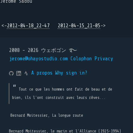
Jérôme Sadou
<-
2012-04-18_22-47
2012-04-15_21-05
->
2008 - 2026 ウェボゴン ࿐
jerome@ohayostudio.com
Colophon
Privacy
A propos
Why sign in?
Tout ce que les hommes ont fait de beau et de
bien, ils l'ont construit avec leurs rêves...
Bernard Moitessier, La longue route
Bernard Moitessier, le marin et l’Alliance (1925-1994)