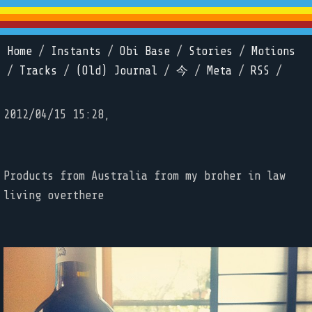
Home
/
Instants
/
Obi Base
/
Stories
/
Motions
/
Tracks
/
(Old) Journal
/
今
/
Meta
/
RSS
/
2012/04/15 15:28,
Products from Australia from my broher in law
living overthere