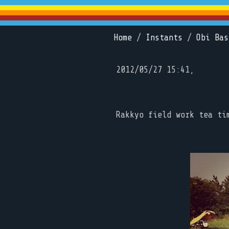
Home
/
Instants
/
Obi Bas
2012/05/27 15:41,
Rakkyo field work tea ti