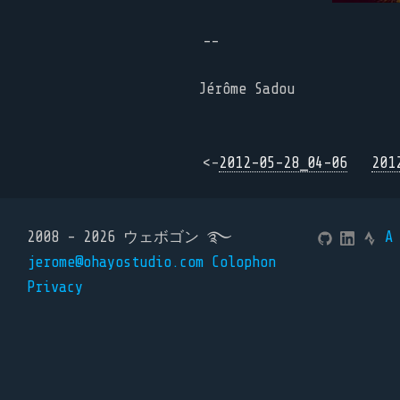
--
Jérôme Sadou
<-
2012-05-28_04-06
201
2008 - 2026 ウェボゴン ࿐
A
jerome@ohayostudio.com
Colophon
Privacy