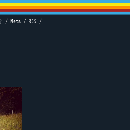
今
/
Meta
/
RSS
/