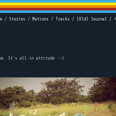
e
/
Stories
/
Motions
/
Tracks
/
(Old) Journal
/
me. It's all in attitude :-)