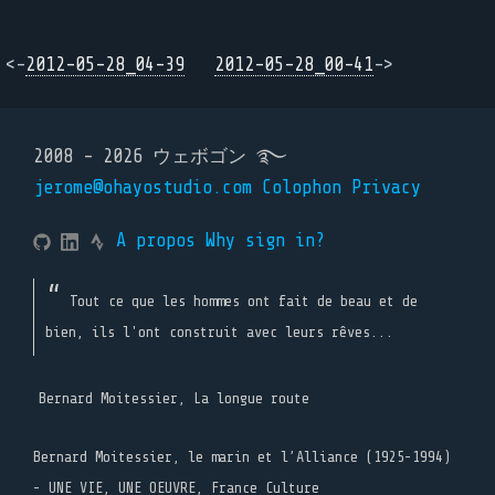
<-
2012-05-28_04-39
2012-05-28_00-41
->
2008 - 2026 ウェボゴン ࿐
jerome@ohayostudio.com
Colophon
Privacy
A propos
Why sign in?
Tout ce que les hommes ont fait de beau et de
bien, ils l'ont construit avec leurs rêves...
Bernard Moitessier, La longue route
Bernard Moitessier, le marin et l’Alliance (1925-1994)
- UNE VIE, UNE OEUVRE, France Culture