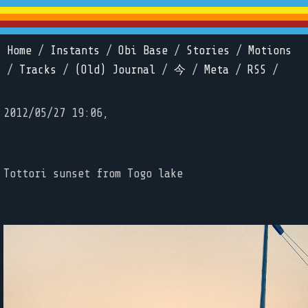
Home
/
Instants
/
Obi Base
/
Stories
/
Motions
/
Tracks
/
(Old) Journal
/
今
/
Meta
/
RSS
/
2012/05/27 19:06,
Tottori sunset from Togo lake