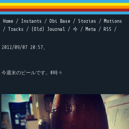
Home
/
Instants
/
Obi Base
/
Stories
/
Motions
/
Tracks
/
(Old) Journal
/
今
/
Meta
/
RSS
/
2012/09/07 20:57,
今週末のビールです。#時々