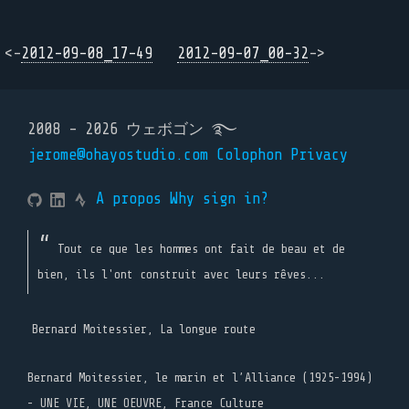
<-
2012-09-08_17-49
2012-09-07_00-32
->
2008 - 2026 ウェボゴン ࿐
jerome@ohayostudio.com
Colophon
Privacy
A propos
Why sign in?
Tout ce que les hommes ont fait de beau et de
bien, ils l'ont construit avec leurs rêves...
Bernard Moitessier, La longue route
Bernard Moitessier, le marin et l’Alliance (1925-1994)
- UNE VIE, UNE OEUVRE, France Culture