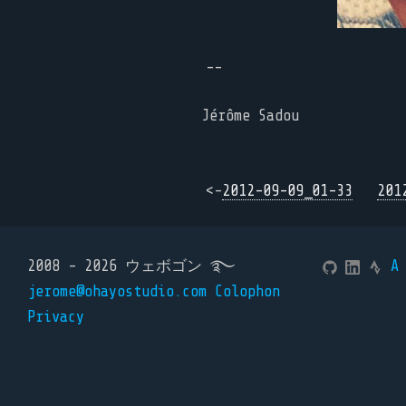
--
Jérôme Sadou
<-
2012-09-09_01-33
201
2008 - 2026 ウェボゴン ࿐
A
jerome@ohayostudio.com
Colophon
Privacy