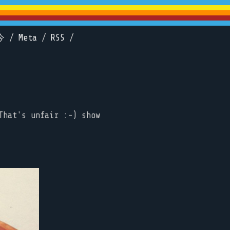
今
/
Meta
/
RSS
/
That's unfair :-) show