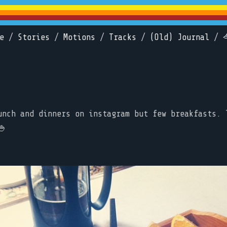
e
/
Stories
/
Motions
/
Tracks
/
(Old) Journal
/
unch and dinners on instagram but few breakfasts. 
🍚