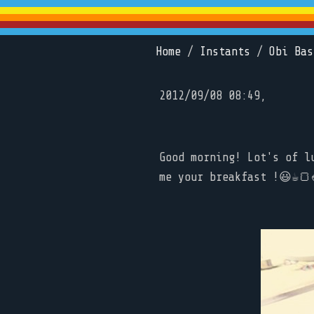
Home
/
Instants
/
Obi Bas
2012/09/08 08:49,
Good morning! Lot's of l
me your breakfast !😃☕🍞