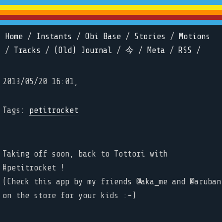
Home
/
Instants
/
Obi Base
/
Stories
/
Motions
/
Tracks
/
(Old) Journal
/
今
/
Meta
/
RSS
/
2013/05/20 16:01,
Tags:
petitrocket
Taking off soon, back to Tottori with
#petitrocket !
(Check this app by my friends @aka_me and @aruban
on the store for your kids :-)