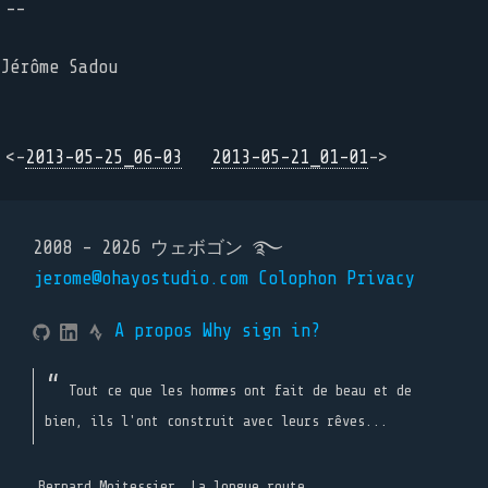
--
Jérôme Sadou
<-
2013-05-25_06-03
2013-05-21_01-01
->
2008 - 2026 ウェボゴン ࿐
jerome@ohayostudio.com
Colophon
Privacy
A propos
Why sign in?
Tout ce que les hommes ont fait de beau et de
bien, ils l'ont construit avec leurs rêves...
Bernard Moitessier, La longue route