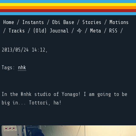
Home
/
Instants
/
Obi Base
/
Stories
/
Motions
/
Tracks
/
(Old) Journal
/
今
/
Meta
/
RSS
/
2013/05/24 14:12,
Tags:
nhk
In the #nhk studio of Yonago! I am going to be
big in... Tottori, ha!