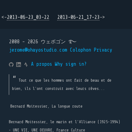
<-
2013-06-23_03-22
2013-06-21_17-23
->
2008 - 2026 ウェボゴン ࿐
jerome@ohayostudio.com
Colophon
Privacy
A propos
Why sign in?
Tout ce que les hommes ont fait de beau et de
bien, ils l'ont construit avec leurs rêves...
Bernard Moitessier, La longue route
Bernard Moitessier, le marin et l’Alliance (1925-1994)
- UNE VIE, UNE OEUVRE, France Culture