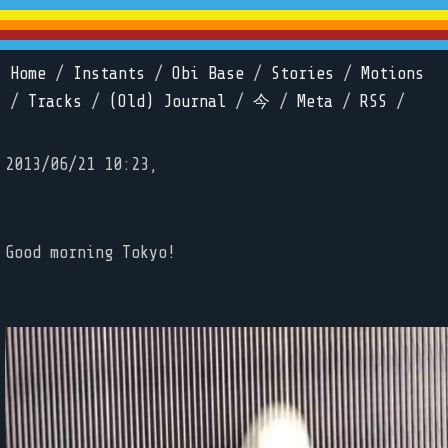
Home
/
Instants
/
Obi Base
/
Stories
/
Motions
/
Tracks
/
(Old) Journal
/
今
/
Meta
/
RSS
/
2013/06/21 10:23,
Good morning Tokyo!