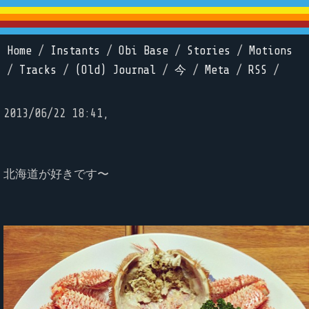
Home
/
Instants
/
Obi Base
/
Stories
/
Motions
/
Tracks
/
(Old) Journal
/
今
/
Meta
/
RSS
/
2013/06/22 18:41,
北海道が好きです〜