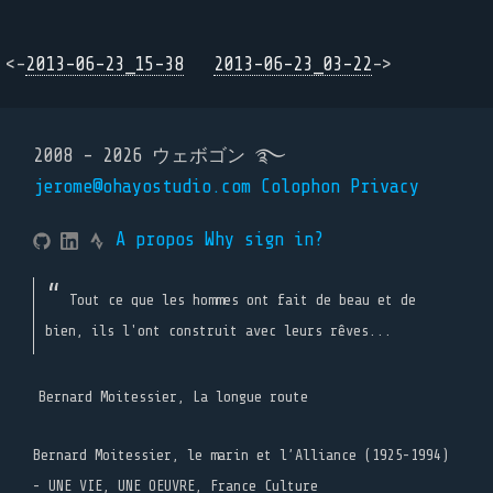
<-
2013-06-23_15-38
2013-06-23_03-22
->
2008 - 2026 ウェボゴン ࿐
jerome@ohayostudio.com
Colophon
Privacy
A propos
Why sign in?
Tout ce que les hommes ont fait de beau et de
bien, ils l'ont construit avec leurs rêves...
Bernard Moitessier, La longue route
Bernard Moitessier, le marin et l’Alliance (1925-1994)
- UNE VIE, UNE OEUVRE, France Culture