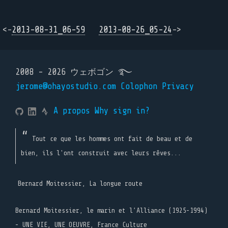
<-
2013-08-31_06-59
2013-08-26_05-24
->
2008 - 2026 ウェボゴン ࿐
jerome@ohayostudio.com
Colophon
Privacy
A propos
Why sign in?
Tout ce que les hommes ont fait de beau et de
bien, ils l'ont construit avec leurs rêves...
Bernard Moitessier, La longue route
Bernard Moitessier, le marin et l’Alliance (1925-1994)
- UNE VIE, UNE OEUVRE, France Culture