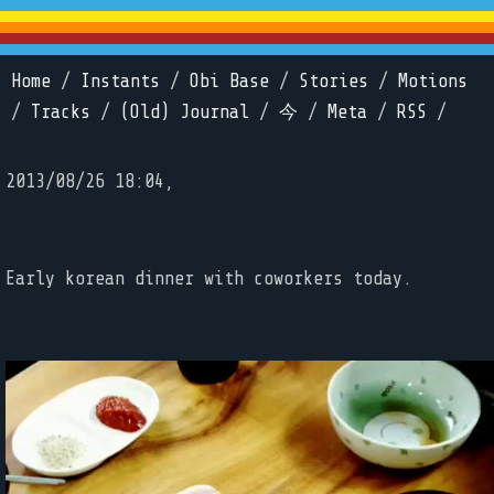
Home
/
Instants
/
Obi Base
/
Stories
/
Motions
/
Tracks
/
(Old) Journal
/
今
/
Meta
/
RSS
/
2013/08/26 18:04,
Early korean dinner with coworkers today.