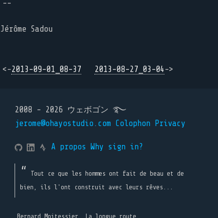
--
Jérôme Sadou
<-
2013-09-01_08-37
2013-08-27_03-04
->
2008 - 2026 ウェボゴン ࿐
jerome@ohayostudio.com
Colophon
Privacy
A propos
Why sign in?
Tout ce que les hommes ont fait de beau et de
bien, ils l'ont construit avec leurs rêves...
Bernard Moitessier, La longue route