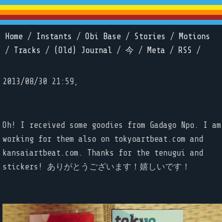
Home
/
Instants
/
Obi Base
/
Stories
/
Motions
/
Tracks
/
(Old) Journal
/
今
/
Meta
/
RSS
/
2013/08/30 21:59,
Oh! I received some goodies from Gadago Npo. I am
working for them also on tokyoartbeat.com and
kansaiartbeat.com. Thanks for the tenugui and
stickers! ありがとうございます！嬉しいです！