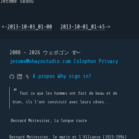
Jérôme Sadou
<-
2013-10-03_01-00
2013-10-01_01-45
->
2008 - 2026 ウェボゴン ࿐
jerome@ohayostudio.com
Colophon
Privacy
A propos
Why sign in?
Tout ce que les hommes ont fait de beau et de
bien, ils l'ont construit avec leurs rêves...
Bernard Moitessier, La longue route
Bernard Moitessier, le marin et l’Alliance (1925-1994)