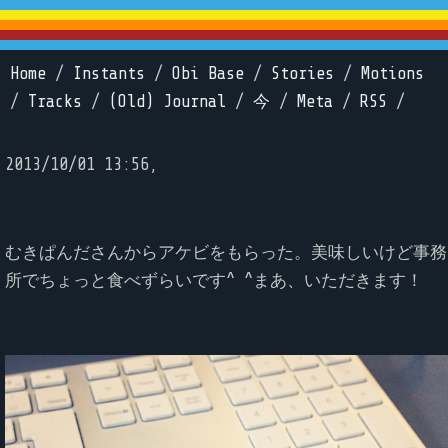
Home
/
Instants
/
Obi Base
/
Stories
/
Motions
/
Tracks
/
(Old) Journal
/
今
/
Meta
/
RSS
/
2013/10/01 13:56,
むきぱんださんからアケビをもらった。美味しいけど事務
所でちょっと食べずらいです^ ^まあ、いただきます！