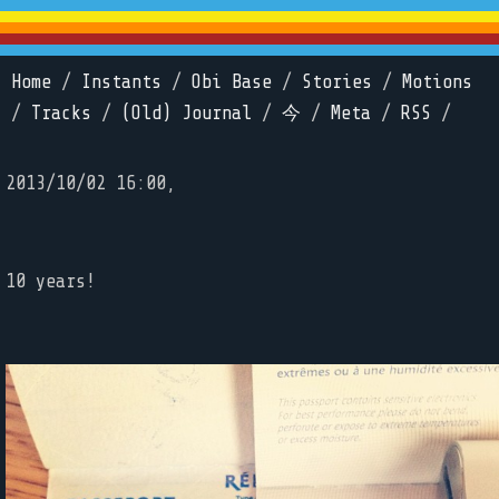
Home
/
Instants
/
Obi Base
/
Stories
/
Motions
/
Tracks
/
(Old) Journal
/
今
/
Meta
/
RSS
/
2013/10/02 16:00,
10 years!