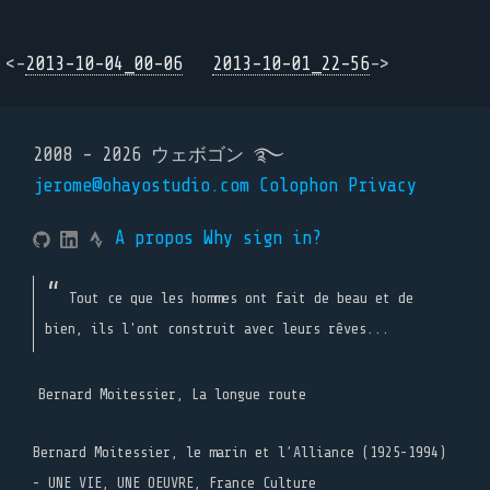
<-
2013-10-04_00-06
2013-10-01_22-56
->
2008 - 2026 ウェボゴン ࿐
jerome@ohayostudio.com
Colophon
Privacy
A propos
Why sign in?
Tout ce que les hommes ont fait de beau et de
bien, ils l'ont construit avec leurs rêves...
Bernard Moitessier, La longue route
Bernard Moitessier, le marin et l’Alliance (1925-1994)
- UNE VIE, UNE OEUVRE, France Culture