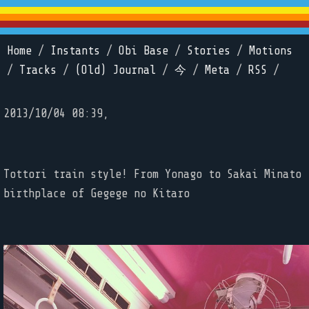
Home
/
Instants
/
Obi Base
/
Stories
/
Motions
/
Tracks
/
(Old) Journal
/
今
/
Meta
/
RSS
/
2013/10/04 08:39,
Tottori train style! From Yonago to Sakai Minato
birthplace of Gegege no Kitaro