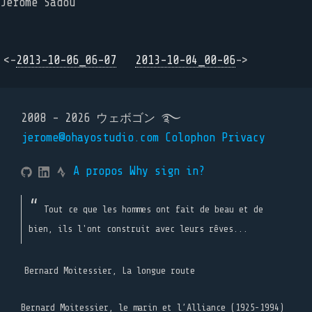
Jérôme Sadou
<-
2013-10-06_06-07
2013-10-04_00-06
->
2008 - 2026 ウェボゴン ࿐
jerome@ohayostudio.com
Colophon
Privacy
A propos
Why sign in?
Tout ce que les hommes ont fait de beau et de
bien, ils l'ont construit avec leurs rêves...
Bernard Moitessier, La longue route
Bernard Moitessier, le marin et l’Alliance (1925-1994)