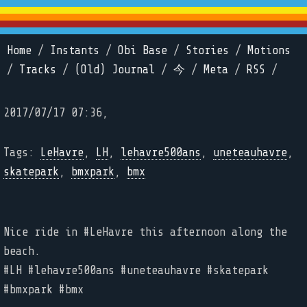
Home
/
Instants
/
Obi Base
/
Stories
/
Motions
/
Tracks
/
(Old) Journal
/
今
/
Meta
/
RSS
/
2017/07/17 07:36,
Tags:
LeHavre
,
LH
,
lehavre500ans
,
uneteauhavre
,
skatepark
,
bmxpark
,
bmx
Nice ride in #LeHavre this afternoon along the
beach.
#LH #lehavre500ans #uneteauhavre #skatepark
#bmxpark #bmx