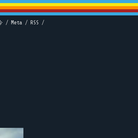
今
/
Meta
/
RSS
/