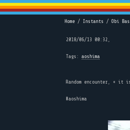
Home
/
Instants
/
Obi Bas
2018/06/13 00:32,
Tags:
aoshima
Random encounter, « it i
#aoshima