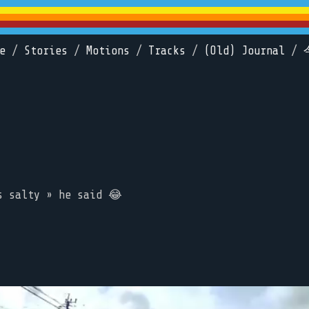
e
/
Stories
/
Motions
/
Tracks
/
(Old) Journal
/
s salty » he said 😂