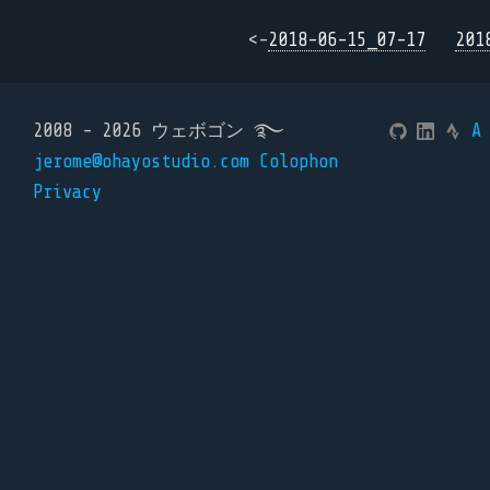
<-
2018-06-15_07-17
201
2008 - 2026 ウェボゴン ࿐
A
jerome@ohayostudio.com
Colophon
Privacy