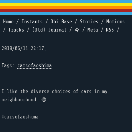
Home
/
Instants
/
Obi Base
/
Stories
/
Motions
/
Tracks
/
(Old) Journal
/
今
/
Meta
/
RSS
/
2018/06/14 22:17,
Tags:
carsofaoshima
I like the diverse choices of cars in my
neighbourhood. 😅
#carsofaoshima