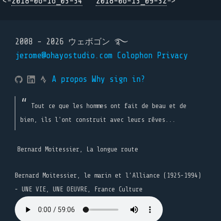
<-
2018-06-16_03-34
2018-06-13_09-32
->
2008 - 2026 ウェボゴン ࿐
jerome@ohayostudio.com
Colophon
Privacy
A propos
Why sign in?
Tout ce que les hommes ont fait de beau et de
bien, ils l'ont construit avec leurs rêves...
Bernard Moitessier, La longue route
Bernard Moitessier, le marin et l’Alliance (1925-1994)
- UNE VIE, UNE OEUVRE, France Culture